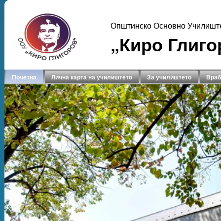
Општинско Основно Училишт
„Киро Глиго
Почетна
Лична карта на училиштето
За училиштето
Враб